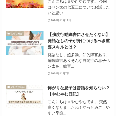
こんにちは☺やむやむです。 今回
はペン太の七五三についてお話した
いと思い...
2024年11月12日
【強度行動障害にさせたくない】
おうち療育
発語なしの子が身につけるべき重
要スキルとは？
発語なし、超多動、知的障害あり、
睡眠障害ありそんな自閉症の息子ペ
ン太を、療育...
2024年11月7日
怖がりな息子は昔話を知らない？
やむやむ日記
【やむやむ日記】
こんにちは☺やむやむです。 突然
寒くなりましたね！やっと過ごしや
すい季節...