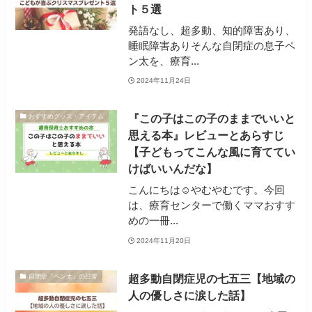
ト５選
発語なし、超多動、知的障害あり、
睡眠障害ありそんな自閉症の息子ペ
ン太を、療育...
2024年11月24日
『この子はこの子のままでいいと
おすすめグッズ・アイテム
思える本』レビューとあらすじ
【子どもってこんな風に育ててい
けばいいんだな】
こんにちは☺やむやむです。今回
は、療育センターで働くママおすす
めの一冊...
2024年11月20日
超多動自閉症児の七五三【地域の
自閉症『ペン太』の日常
人の優しさに涙した話】