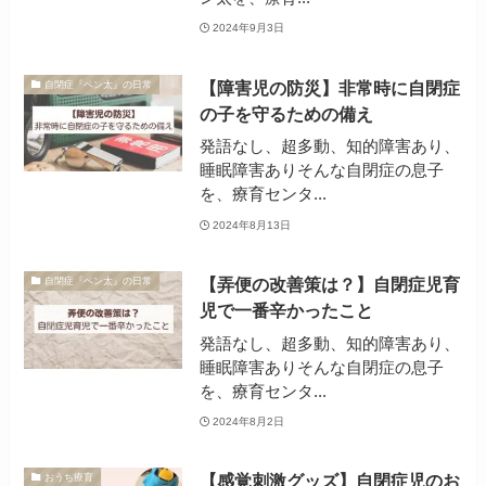
2024年9月3日
【障害児の防災】非常時に自閉症
自閉症『ペン太』の日常
の子を守るための備え
発語なし、超多動、知的障害あり、
睡眠障害ありそんな自閉症の息子
を、療育センタ...
2024年8月13日
【弄便の改善策は？】自閉症児育
自閉症『ペン太』の日常
児で一番辛かったこと
発語なし、超多動、知的障害あり、
睡眠障害ありそんな自閉症の息子
を、療育センタ...
2024年8月2日
【感覚刺激グッズ】自閉症児のお
おうち療育