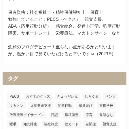
保有資格：社会福祉士・精神保健福祉士・保育士
勉強していること：PECS（ペクス）、視覚支援、
ABA（応用行動分析）、感覚統合、発達心理学、強度行動
障害、サポートシート、栄養療法、マカトンサイン など
念願のブログデビュー！至らない点があるかと思います
が、温かい目で見ていただけると幸いです☺（2023.9）
タグ
PECS
おすすめグッズ
きょうだい児
しろくま
ペン太
マカトン
児童発達支援
問題行動
感覚遊び
支援学校
放課後等デイサービス
日記
環境調整
療育
発語なし
睡眠
知的障害
福祉制度
絵カード
自閉症
視覚支援