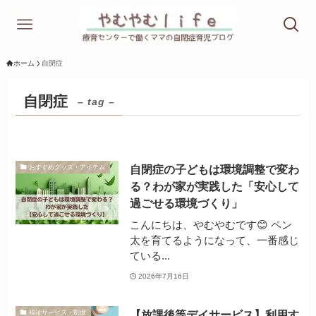
ホーム
自閉症
自閉症
– tag –
自閉症の子どもは環境調整で変わ
おすすめグッズ・アイテム
る？わが家が実践した「安心して
過ごせる環境づくり」
こんにちは、やむやむです😊 ペン
太を育てるようになって、一番感じ
ている...
2026年7月16日
【放課後等デイサービス】利用す
福祉サービス・制度