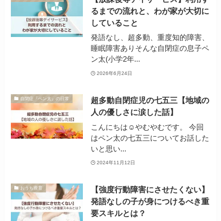
るまでの流れと、わが家が大切に
していること
発語なし、超多動、重度知的障害、
睡眠障害ありそんな自閉症の息子ペ
ン太(小学2年...
2026年6月24日
超多動自閉症児の七五三【地域の
自閉症『ペン太』の日常
人の優しさに涙した話】
こんにちは☺やむやむです。 今回
はペン太の七五三についてお話した
いと思い...
2024年11月12日
【強度行動障害にさせたくない】
おうち療育
発語なしの子が身につけるべき重
要スキルとは？