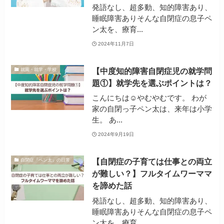
発語なし、超多動、知的障害あり、
睡眠障害ありそんな自閉症の息子ペ
ン太を、療育...
2024年11月7日
【中度知的障害自閉症児の就学問
就園・就学・学校
題①】就学先を選ぶポイントは？
こんにちは☺やむやむです。 わが
家の自閉っ子ペン太は、来年は小学
生。 あ...
2024年9月19日
【自閉症の子育ては仕事との両立
自閉症『ペン太』の日常
が難しい？】フルタイムワーママ
を諦めた話
発語なし、超多動、知的障害あり、
睡眠障害ありそんな自閉症の息子ペ
ン太を、療育...