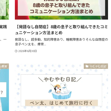
実践
【発語なし自閉症】8歳の息子と取り組んできたコミ
ュニケーション方法まとめ
て、一
発語なし、超多動、知的障害あり、睡眠障害ありそんな自閉症の
息子ペン太を、療育...
2026年6月30日
ち療育
やむやむ日記