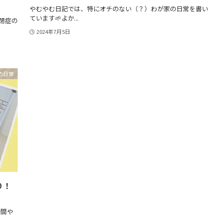
やむやむ日記では、特にオチのない（？）わが家の日常を書い
ています🌱よか...
閉症の
2024年7月5日
の日常
り！
時間や