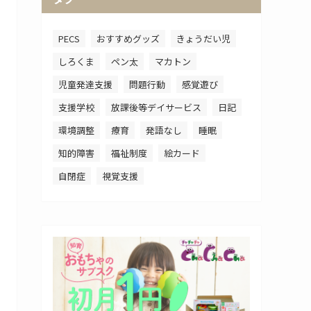
PECS
おすすめグッズ
きょうだい児
しろくま
ペン太
マカトン
児童発達支援
問題行動
感覚遊び
支援学校
放課後等デイサービス
日記
環境調整
療育
発語なし
睡眠
知的障害
福祉制度
絵カード
自閉症
視覚支援