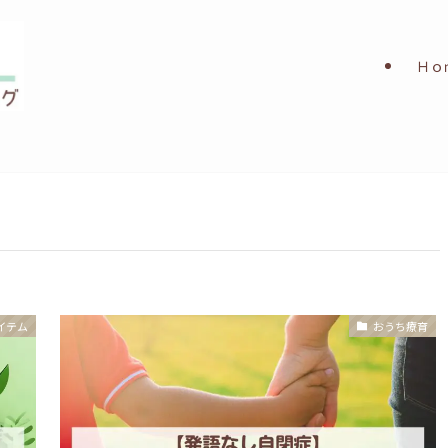
Ｈｏ
イテム
おうち療育